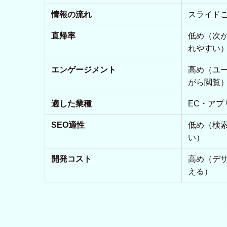
情報の流れ
スライド
直帰率
低め（次
れやすい
エンゲージメント
高め（ユ
がら閲覧
適した業種
EC・アプ
SEO適性
低め（検
い）
開発コスト
高め（デ
える）