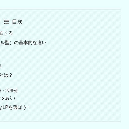
目次
左右する
ロール型）の基本的な違い
表
スとは？
業種・活用例
データあり）
なLPを選ぼう！