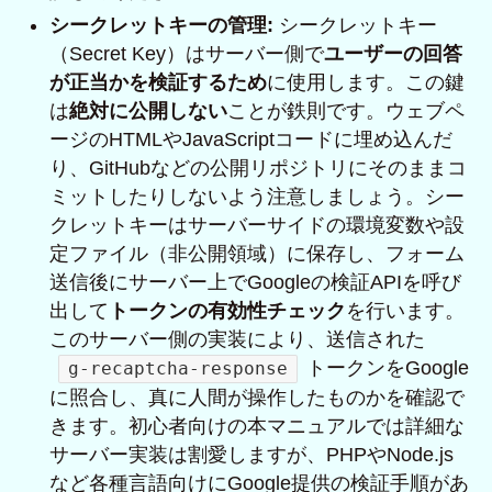
シークレットキーの管理:
シークレットキー
（Secret Key）はサーバー側で
ユーザーの回答
が正当かを検証するため
に使用します。この鍵
は
絶対に公開しない
ことが鉄則です。ウェブペ
ージのHTMLやJavaScriptコードに埋め込んだ
り、GitHubなどの公開リポジトリにそのままコ
ミットしたりしないよう注意しましょう。シー
クレットキーはサーバーサイドの環境変数や設
定ファイル（非公開領域）に保存し、フォーム
送信後にサーバー上でGoogleの検証APIを呼び
出して
トークンの有効性チェック
を行います。
このサーバー側の実装により、送信された
トークンをGoogle
g-recaptcha-response
に照合し、真に人間が操作したものかを確認で
きます。初心者向けの本マニュアルでは詳細な
サーバー実装は割愛しますが、PHPやNode.js
など各種言語向けにGoogle提供の検証手順があ